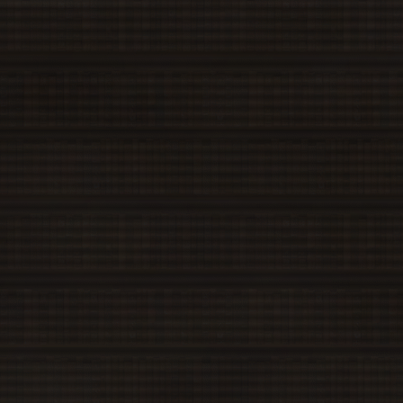
Cirno
Su
Cirno
Fa
Cirno
Wi
Normal,
Satono
Route
Reimu
Sp
Reimu
Su
Reimu
Fa
Reimu
Wi
Marisa
Sp
Marisa
Su
Marisa
Fa
Marisa
Wi
Aya
Sp